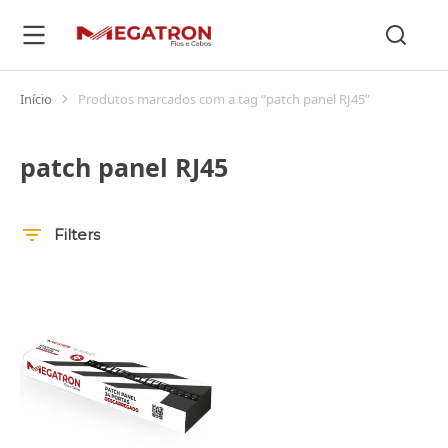
Início
Produtos marcados com a tag “patch panel RJ45”
Você está aqui:
patch panel RJ45
Filters