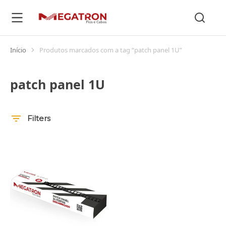
Início
Produtos marcados com a tag “patch panel 1U”
Você está aqui:
patch panel 1U
Filters