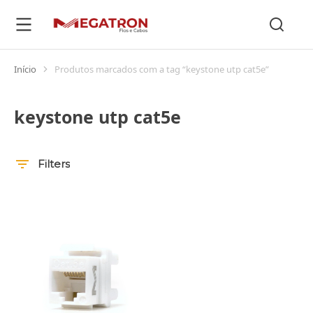
Início
Produtos marcados com a tag “keystone utp cat5e”
Você está aqui:
keystone utp cat5e
Filters