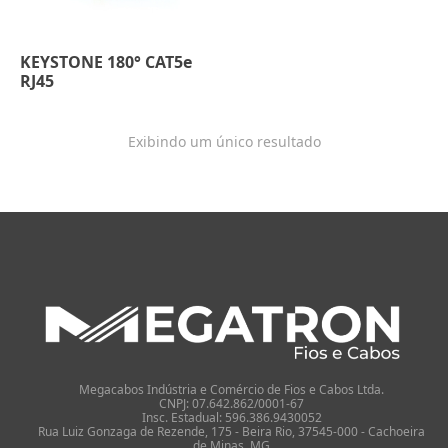
KEYSTONE 180° CAT5e
RJ45
Exibindo um único resultado
Megacabos Indústria e Comércio de Fios e Cabos Ltda.
CNPJ: 07.642.862/0001-67
Insc. Estadual: 596.386.9430052
Rua Luiz Gonzaga de Rezende, 175 - Beira Rio, 37545-000 - Cachoeira
de Minas, MG