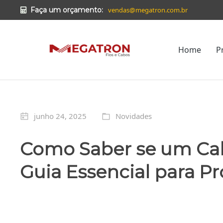
vendas@megatron.com.br
Faça um orçamento:
Home
P
junho 24, 2025
Novidades
Como Saber se um Cab
Guia Essencial para P