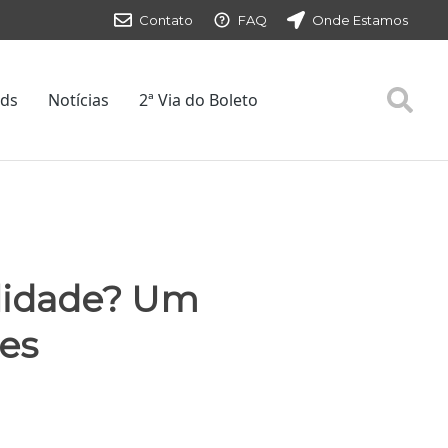
Contato
FAQ
Onde Estamos
ds
Notícias
2ª Via do Boleto
lidade? Um
res